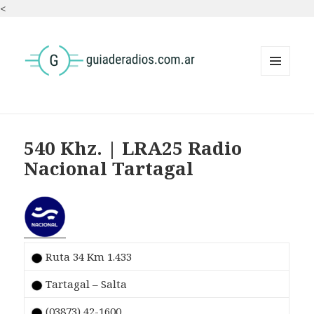
<
MENÚ
Y
WIDGETS
540 Khz. | LRA25 Radio
Nacional Tartagal
Ruta 34 Km 1.433
Tartagal – Salta
(03873) 42-1600