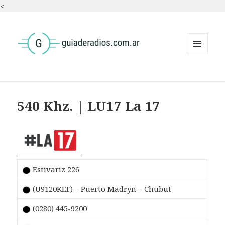
<
MENÚ
Y
WIDGETS
540 Khz. | LU17 La 17
Estivariz 226
(U9120KEF) – Puerto Madryn – Chubut
(0280) 445-9200