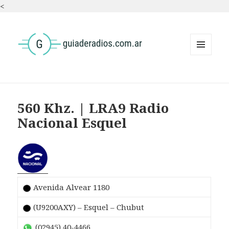
<
MENÚ
Y
WIDGETS
560 Khz. | LRA9 Radio
Nacional Esquel
Avenida Alvear 1180
(U9200AXY) – Esquel – Chubut
(02945) 40-4466