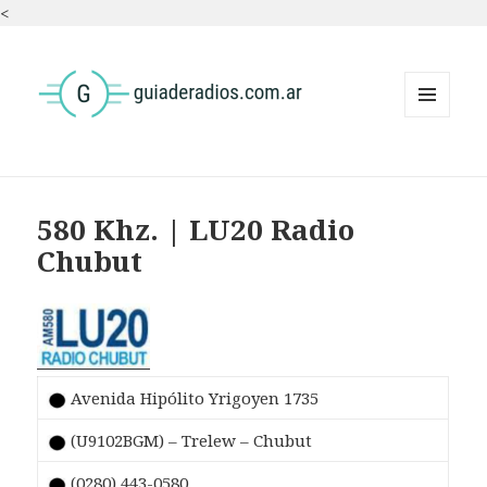
<
MENÚ
Y
WIDGETS
580 Khz. | LU20 Radio
Chubut
Avenida Hipólito Yrigoyen 1735
(U9102BGM) – Trelew – Chubut
(0280) 443-0580