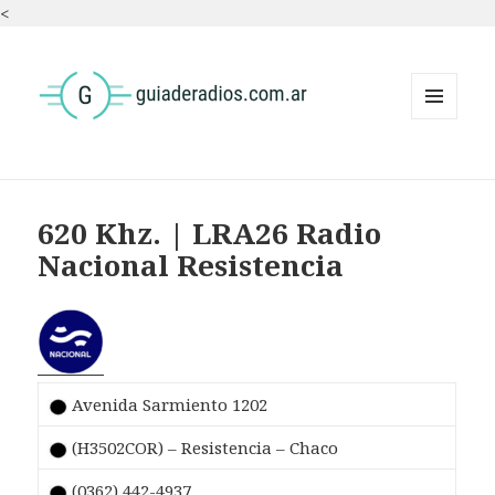
<
MENÚ
Y
WIDGETS
620 Khz. | LRA26 Radio
Nacional Resistencia
Avenida Sarmiento 1202
(H3502COR) – Resistencia – Chaco
(0362) 442-4937