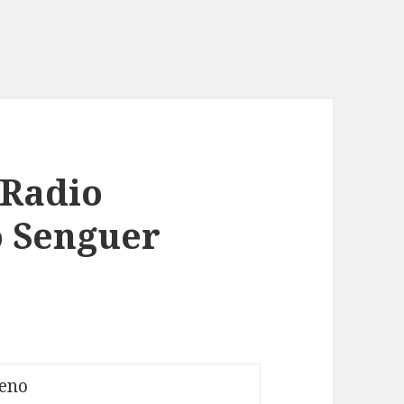
 Radio
o Senguer
reno