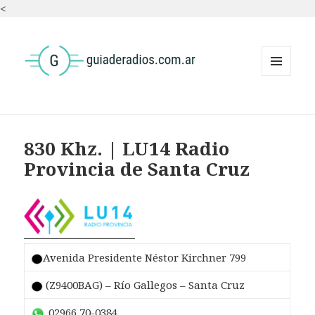
<
MENÚ
Y
WIDGETS
830 Khz. | LU14 Radio
Provincia de Santa Cruz
Avenida Presidente Néstor Kirchner 799
(Z9400BAG) – Río Gallegos – Santa Cruz
02966 70-0384