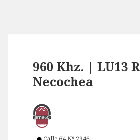
960 Khz. | LU13 
Necochea
Calle 64 Nº 2946