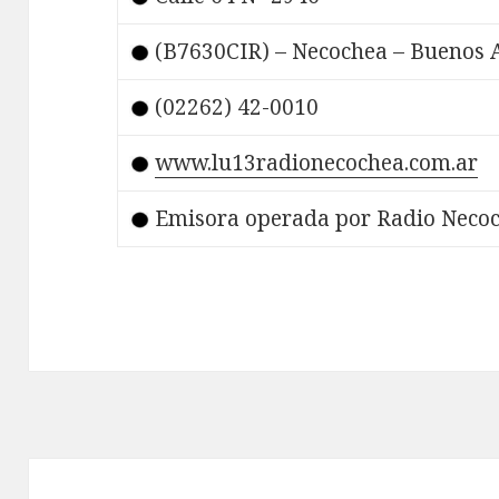
(B7630CIR) – Necochea – Buenos A
(02262) 42-0010
www.lu13radionecochea.com.ar
Emisora operada por Radio Necoch