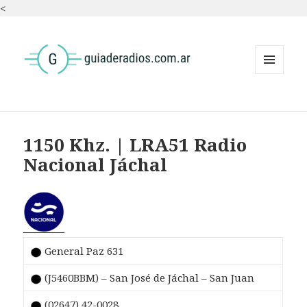
<
MENÚ
Y
WIDGETS
1150 Khz. | LRA51 Radio
Nacional Jáchal
General Paz 631
(J5460BBM) – San José de Jáchal – San Juan
(02647) 42-0028