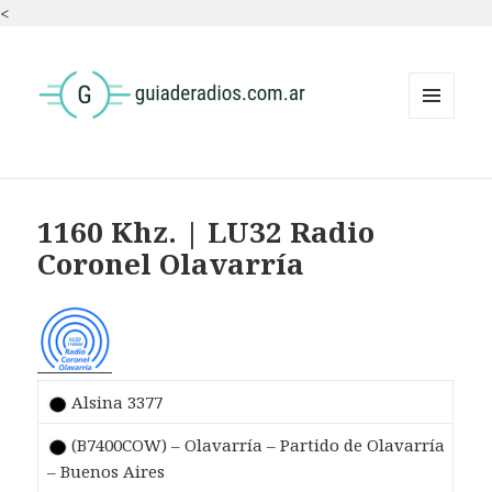
<
MENÚ
Y
WIDGETS
1160 Khz. | LU32 Radio
Coronel Olavarría
Alsina 3377
(B7400COW) – Olavarría – Partido de Olavarría
– Buenos Aires