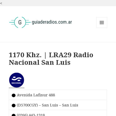
<
MENÚ
Y
WIDGETS
1170 Khz. | LRA29 Radio
Nacional San Luis
Avenida Lafinur 488
(D5700CGY) – San Luis – San Luis
(0266) 443-1318