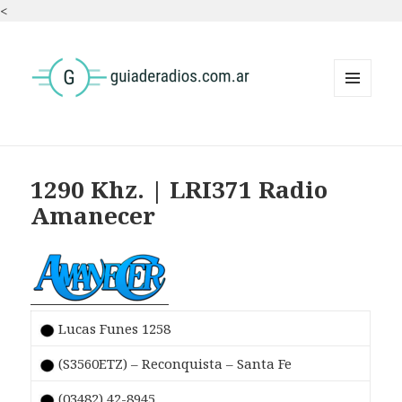
<
MENÚ
Y
WIDGETS
1290 Khz. | LRI371 Radio
Amanecer
Lucas Funes 1258
(S3560ETZ) – Reconquista – Santa Fe
(03482) 42-8945