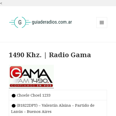
<
MENÚ
Y
WIDGETS
1490 Khz. | Radio Gama
Choele Choel 1233
(B1822DPY) – Valentín Alsina – Partido de
Lanús – Buenos Aires