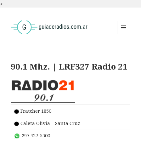
<
MENÚ
Y
WIDGETS
90.1 Mhz. | LRF327 Radio 21
Fratcher 1850
Caleta Olivia – Santa Cruz
297 427-5500