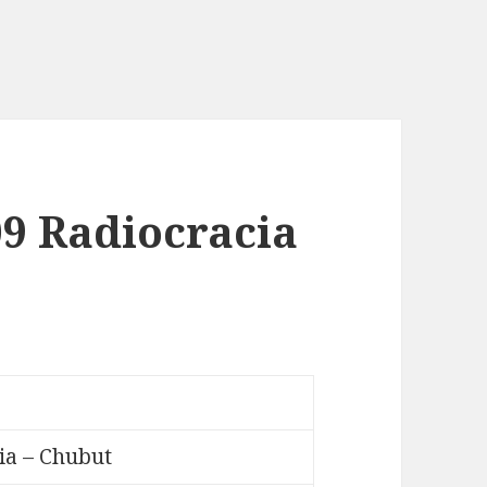
09 Radiocracia
a – Chubut